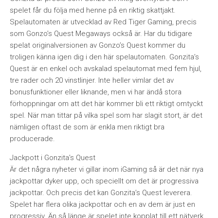
spelet får du följa med henne på en riktig skattjakt.
Spelautomaten är utvecklad av Red Tiger Gaming, precis
som Gonzo’s Quest Megaways också är. Har du tidigare
spelat originalversionen av Gonzo’s Quest kommer du
troligen känna igen dig i den här spelautomaten. Gonzita’s
Quest är en enkel och avskalad spelautomat med fem hjul,
tre rader och 20 vinstlinjer. Inte heller vimlar det av
bonusfunktioner eller liknande, men vi har ändå stora
förhoppningar om att det här kommer bli ett riktigt omtyckt
spel. När man tittar på vilka spel som har slagit stort, är det
nämligen oftast de som är enkla men riktigt bra
producerade.
Jackpott i Gonzita’s Quest
Är det några nyheter vi gillar inom iGaming så är det när nya
jackpottar dyker upp, och speciellt om det är progressiva
jackpottar. Och precis det kan Gonzita’s Quest leverera.
Spelet har flera olika jackpottar och en av dem är just en
progressiv. Än så länge är spelet inte kopplat till ett nätverk