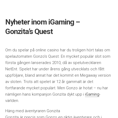
Nyheter inom iGaming –
Gonzita’s Quest
Om du spelar på online casino har du troligen hört talas om
spelautomaten Gonzo’s Quest. En mycket populär slot som
första gången lanserades 2010, då av spelutvecklaren
NetEnt. Spelet har under årens gång utvecklats och fått
uppföljare, bland annat har det kommit en Megaway version
av sloten. Trots att spelet är 12 år gammalt är det
fortfarande mycket populärt. Men Gonzo är hotat – nu har
nämligen hans kompanjon Gonzita dykt upp i
iGaming
-
världen.
Häng med äventyraren Gonzita
Gonzita är precis som Gonzo en riktig äventyrare och i