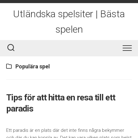
Skip
to
Utländska spelsiter | Bästa
content
spelen
Populära spel
Tips för att hitta en resa till ett
paradis
Ett paradis är en plats där det inte finns några bekymmer
och där du kan koppla av. Det kan vara vilken plats som helst