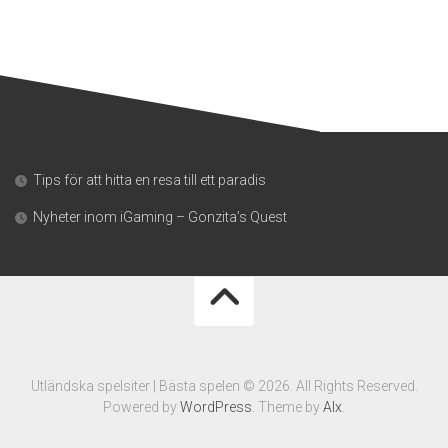
Tips för att hitta en resa till ett paradis
Nyheter inom iGaming – Gonzita’s Quest
Utländska spelsiter | Bästa spelen © 2026. All Rights Reserved.
Powered by
WordPress
. Theme by
Alx
.