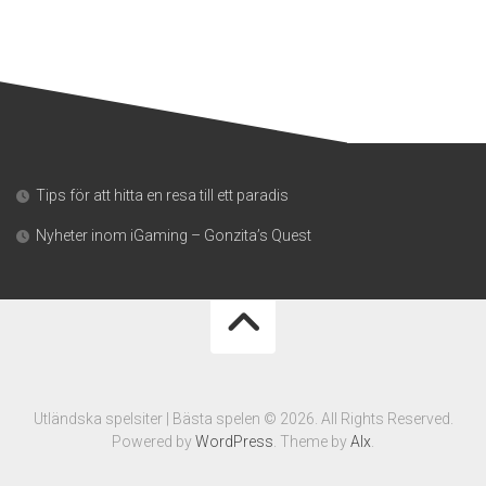
Tips för att hitta en resa till ett paradis
Nyheter inom iGaming – Gonzita’s Quest
Utländska spelsiter | Bästa spelen © 2026. All Rights Reserved.
Powered by
WordPress
. Theme by
Alx
.