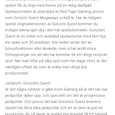
spelet får du följa med henne på en riktig skattjakt.
Spelautomaten är utvecklad av Red Tiger Gaming, precis
som Gonzo’s Quest Megaways också är. Har du tidigare
spelat originalversionen av Gonzo’s Quest kommer du
troligen känna igen dig i den här spelautomaten. Gonzita’s
Quest är en enkel och avskalad spelautomat med fem hjul,
tre rader och 20 vinstlinjer. Inte heller vimlar det av
bonusfunktioner eller liknande, men vi har ändå stora
förhoppningar om att det här kommer bli ett riktigt omtyckt
spel. När man tittar på vilka spel som har slagit stort, är det
nämligen oftast de som är enkla men riktigt bra
producerade.
Jackpott i Gonzita’s Quest
Är det några nyheter vi gillar inom iGaming så är det när nya
jackpottar dyker upp, och speciellt om det är progressiva
jackpottar. Och precis det kan Gonzita’s Quest leverera.
Spelet har flera olika jackpottar och en av dem är just en
progressiv. Än så länge är spelet inte kopplat till ett nätverk