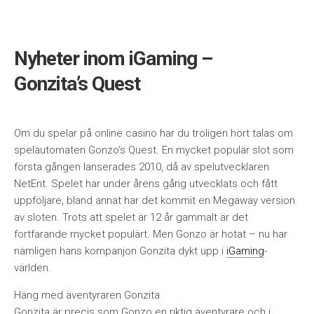
Nyheter inom iGaming –
Gonzita’s Quest
Om du spelar på online casino har du troligen hört talas om
spelautomaten Gonzo’s Quest. En mycket populär slot som
första gången lanserades 2010, då av spelutvecklaren
NetEnt. Spelet har under årens gång utvecklats och fått
uppföljare, bland annat har det kommit en Megaway version
av sloten. Trots att spelet är 12 år gammalt är det
fortfarande mycket populärt. Men Gonzo är hotat – nu har
nämligen hans kompanjon Gonzita dykt upp i
iGaming
-
världen.
Häng med äventyraren Gonzita
Gonzita är precis som Gonzo en riktig äventyrare och i