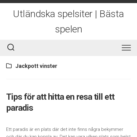
Skip
to
Utländska spelsiter | Bästa
content
spelen
Jackpott vinster
Tips för att hitta en resa till ett
paradis
Ett paradis är en plats där det inte finns några bekymmer
och där du kan koppla av. Det kan vara vilken plats som helst